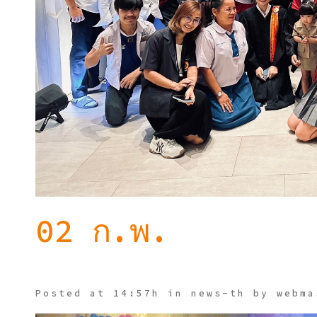
02 ก.พ.
Company
2024
Posted at 14:57h
in
news-th
by
webma